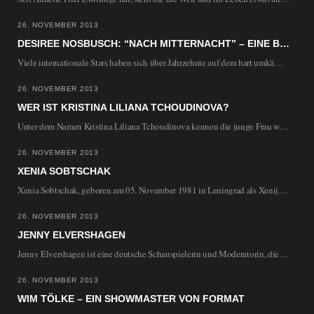
26. NOVEMBER 2013
DESIREE NOSBUSCH: “NACH MITTERNACHT” – EINE BLEIBENDE ERINNERUNG
Viele internationale Stars haben sich über Jahrzehnte auf dem hart umkämpften Filmmarkt gehalten und sind…
26. NOVEMBER 2013
WER IST KRISTINA LILIANA TCHOUDINOVA?
Unter dem Namen Kristina Liliana Tchoudinova kennen die junge Frau wohl allenfalls gute, alte Freunde.…
26. NOVEMBER 2013
XENIA SOBTSCHAK
Xenia Sobtschak, geboren am 05. November 1981 in Leningrad als Xenija Anatoljewna Sobtschak, ist die…
26. NOVEMBER 2013
JENNY ELVERSHAGEN
Jenny Elvershagen ist eine deutsche Schauspielerin und Moderatorin, die auch immer wieder durch ihr Privatleben…
26. NOVEMBER 2013
WIM TÖLKE – EIN SHOWMASTER VON FORMAT