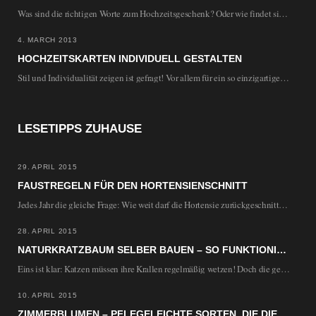
Was sind die richtigen Worte zum Hochzeitsgeschenk? Oder wie findet sich ein eine gute Vorlage…
4. MARCH 2013
HOCHZEITSKARTEN INDIVIDUELL GESTALTEN
Stil und Individualität zeigen ist gefragt! Vor allem für ein so einzigartiges und unvergessliches Ereignis…
LESETIPPS ZUHAUSE
29. APRIL 2015
FAUSTREGELN FÜR DEN HORTENSIENSCHNITT
Jedes Jahr die gleiche Frage: Wie weit darf die Hortensie zurückgeschnitten werden, wenn im Folgejahr…
28. APRIL 2015
NATURKRATZBAUM SELBER BAUEN – SO FUNKTIONIERT’S
Eins ist klar: Katzen müssen ihre Krallen regelmäßig wetzen! Doch die gekauften Kratzbäume aus Plüsch…
10. APRIL 2015
ZIMMERBLUMEN – PFLEGELEICHTE SORTEN, DIE DIE WOHNUNG VERSCHÖNERN