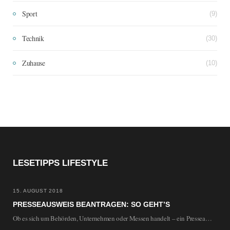
Sport
(9)
Technik
(30)
Zuhause
(10)
LESETIPPS LIFESTYLE
15. AUGUST 2018
PRESSEAUSWEIS BEANTRAGEN: SO GEHT’S
Ob es sich um Behörden, Unternehmen oder Messen handelt – ein Presseausweis kann sowohl den…