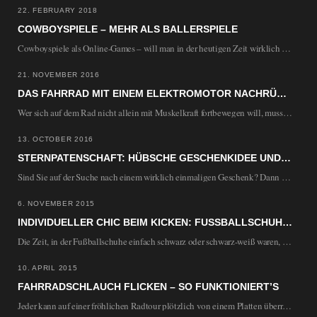
22. FEBRUARY 2018
COWBOYSPIELE – MEHR ALS BALLERSPIELE
Cowboyspiele als Online-Games – will man in der heutigen Zeit wirklich alternde Helden mit großen…
21. NOVEMBER 2016
DAS FAHRRAD MIT EINEM ELEKTROMOTOR NACHRÜSTEN
Wer sich auf dem Rad nicht allein mit Muskelkraft fortbewegen will, muss nicht unbedingt ein…
13. OCTOBER 2016
STERNPATENSCHAFT: HÜBSCHE GESCHENKIDEE UND SPENDE FÜR DIE WISSENSCHAFT
Sind Sie auf der Suche nach einem wirklich einmaligen Geschenk? Dann könnte eine Sternpatenschaft die…
6. NOVEMBER 2015
INDIVIDUELLER CHIC BEIM KICKEN: FUSSBALLSCHUHE SELBST DESIGNEN
Die Zeit, in der Fußballschuhe einfach schwarz oder schwarz-weiß waren, ist lange vorbei. Heute sind…
10. APRIL 2015
FAHRRADSCHLAUCH FLICKEN – SO FUNKTIONIERT’S
Jeder kann auf einer fröhlichen Radtour plötzlich von einem Platten überrascht werden. Damit die Tour…