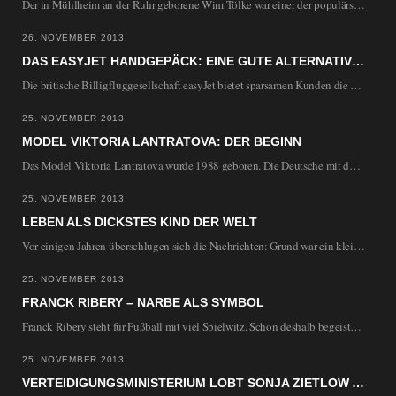
Der in Mühlheim an der Ruhr geborene Wim Tölke war einer der populärsten Showmaster der…
26. NOVEMBER 2013
DAS EASYJET HANDGEPÄCK: EINE GUTE ALTERNATIVE?
Die britische Billigfluggesellschaft easyJet bietet sparsamen Kunden die Möglichkeit, kostenlos ein Handgepäckstück mitzunehmen, sofern die…
25. NOVEMBER 2013
MODEL VIKTORIA LANTRATOVA: DER BEGINN
Das Model Viktoria Lantratova wurde 1988 geboren. Die Deutsche mit den russischen Wurzeln stammt ursprünglich…
25. NOVEMBER 2013
LEBEN ALS DICKSTES KIND DER WELT
Vor einigen Jahren überschlugen sich die Nachrichten: Grund war ein kleines Mädchen, das in den…
25. NOVEMBER 2013
FRANCK RIBERY – NARBE ALS SYMBOL
Franck Ribery steht für Fußball mit viel Spielwitz. Schon deshalb begeistert er zahlreiche Fans und…
25. NOVEMBER 2013
VERTEIDIGUNGSMINISTERIUM LOBT SONJA ZIETLOW ALS PILOTIN