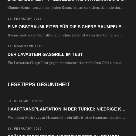
Zimmerblumen verschönern jeden Raum, in dem sie stehen, denn sie strahlen Lebendigkeit und Freude aus.…
13. FEBRUARY 2015
EINE OBSTBAUMLEITER FÜR DIE SICHERE BAUMPFLEGE
Bäume sind bekanntermaßen hoch, ohne Leiter ist weder der Schnitt noch die Ernte möglich. Herkömmliche…
19. NOVEMBER 2014
DER LAVASTEIN-GASGRILL IM TEST
Ein Lavastein-Gasgrill hat gegenüber einem herkömmlichen Grill einen entscheidenden Vorteil. Die Lavasteine speichern die Wärme…
LESETIPPS GESUNDHEIT
21. DECEMBER 2016
HAARTRANSPLANTATION IN DER TÜRKEI: NIEDRIGE KOSTEN UND MODERNE METHODEN
Wenn kein Mittel gegen Haarausfall mehr hilft, ist eine Haartransplantation die letzte Möglichkeit, wieder volles…
18. FEBRUARY 2016