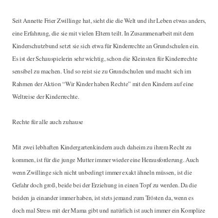
Seit Annette Frier Zwillinge hat, sieht die die Welt und ihr Leben etwas anders,
eine Erfahrung, die sie mit vielen Eltern teilt. In Zusammenarbeit mit dem
Kinderschutzbund setzt sie sich etwa für Kinderrechte an Grundschulen ein.
Es ist der Schauspielerin sehr wichtig, schon die Kleinsten für Kinderrechte
sensibel zu machen. Und so reist sie zu Grundschulen und macht sich im
Rahmen der Aktion “Wir Kinder haben Rechte” mit den Kindern auf eine
Weltreise der Kinderrechte.
Rechte für alle auch zuhause
Mit zwei lebhaften Kindergartenkindern auch daheim zu ihrem Recht zu
kommen, ist für die junge Mutter immer wieder eine Herausforderung. Auch
wenn Zwillinge sich nicht unbedingt immer exakt ähneln müssen, ist die
Gefahr doch groß, beide bei der Erziehung in einen Topf zu werden. Da die
beiden ja einander immer haben, ist stets jemand zum Trösten da, wenn es
doch mal Stress mit der Mama gibt und natürlich ist auch immer ein Komplize