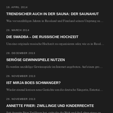
16. APRIL 2014
TRENDSICHER AUCH IN DER SAUNA: DER SAUNAHUT
Was vor unzähligen Jahren in Russland und Finnland seinen Ursprung suchte, findet sich mehr denn…
26. MARCH 2014
DIE SWADBA – DIE RUSSISCHE HOCHZEIT
Um eine originale russische Hochzeit zu organisieren oder, wie es in Russland genannt wird, eine…
28. DECEMBER 2013
SERIÖSE GEWINNSPIELE NUTZEN
Es werden unzählige Gewinnspiele im Internet angeboten. Auf einen großen oder wenigsten kleinen Gewinn hofft…
26. NOVEMBER 2013
IST MIRJA BOES SCHWANGER?
Wieder einmal kreisen neue Gerüchte um die deutsche Sängerin, Entertainerin und Schauspielerin Mija Boes. Man…
26. NOVEMBER 2013
ANNETTE FRIER: ZWILLINGE UND KINDERRECHTE
Seit Annette Frier Zwillinge hat, sieht die die Welt und ihr Leben etwas anders, eine…