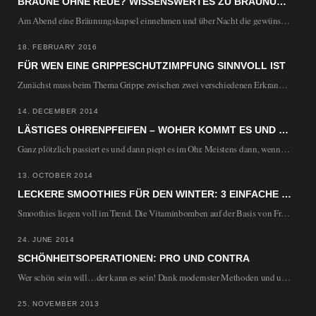
BRÄUNE OHNE REUE? WISSENSWERTES ZU BRÄUNUNGSTABLETTEN
Am Abend eine Bräunungskapsel einnehmen und über Nacht die gewünschte Urlaubsbräune erreichen, ist natürlich ein…
18. FEBRUARY 2016
FÜR WEN EINE GRIPPESCHUTZIMPFUNG SINNVOLL IST
Zunächst muss beim Thema Grippe zwischen zwei verschiedenen Erkrankungen unterschieden werden. Sowohl die harmlosere Erkältung…
14. DECEMBER 2014
LÄSTIGES OHRENPFEIFEN – WOHER KOMMT ES UND WIE WIRD MAN ES WIEDER LOS?
Ganz plötzlich passiert es und dann piept es im Ohr. Meistens dann, wenn man es…
13. OCTOBER 2014
LECKERE SMOOTHIES FÜR DEN WINTER: 3 EINFACHE REZEPTE
Smoothies liegen voll im Trend. Die Vitaminbomben auf der Basis von Früchten, Gemüse und Kräutern…
24. JUNE 2014
SCHÖNHEITSOPERATIONEN: PRO UND CONTRA
Wer schön sein will…der kann es sein! Dank modernster Methoden und umfassender Aufklärung durch die…
25. NOVEMBER 2013