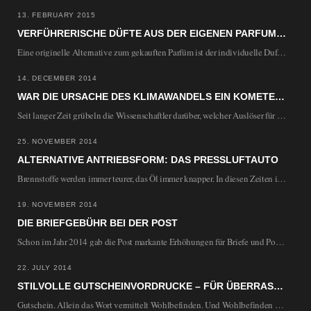
13. FEBRUARY 2015
VERFÜHRERISCHE DÜFTE AUS DER EIGENEN PARFUM-KÜCHE: PARFUMHERSTELLUNG ZUHAUSE
Eine originelle Alternative zum gekauften Parfüm ist der individuelle Duft aus der eigenen Küche. Nach…
14. DECEMBER 2014
WAR DIE URSACHE DES KLIMAWANDELS EIN KOMETENEINSCHLAG?
Seit langer Zeit grübeln die Wissenschaftler darüber, welcher Auslöser für den dramatischen Klimawandel vor 13.000…
25. NOVEMBER 2014
ALTERNATIVE ANTRIEBSFORM: DAS PRESSLUFTAUTO
Brennstoffe werden immer teurer, das Öl immer knapper. In diesen Zeiten ist es wichtig alternative…
19. NOVEMBER 2014
DIE BRIEFGEBÜHR BEI DER POST
Schon im Jahr 2014 gab die Post markante Erhöhungen für Briefe und Porto bekannt. Auch…
22. JULY 2014
STILVOLLE GUTSCHEINVORDRUCKE – FÜR ÜBERRASCHUNGEN ALLER ART
Gutschein. Allein das Wort vermittelt Wohlbefinden. Und Wohlbefinden wünscht sich jedermann. Mit einem Gutschein verschenken…