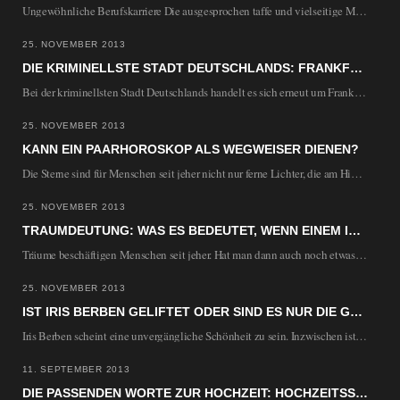
Ungewöhnliche Berufskarriere Die ausgesprochen taffe und vielseitige Moderatorin und Produzentin Sonja Zietlow hat nicht nur…
25. NOVEMBER 2013
DIE KRIMINELLSTE STADT DEUTSCHLANDS: FRANKFURT AM MAIN
Bei der kriminellsten Stadt Deutschlands handelt es sich erneut um Frankfurt am Main. Die Mainmetropole…
25. NOVEMBER 2013
KANN EIN PAARHOROSKOP ALS WEGWEISER DIENEN?
Die Sterne sind für Menschen seit jeher nicht nur ferne Lichter, die am Himmel strahlen,…
25. NOVEMBER 2013
TRAUMDEUTUNG: WAS ES BEDEUTET, WENN EINEM IM TRAUM DIE ZÄHNE AUSFALLEN
Träume beschäftigen Menschen seit jeher. Hat man dann auch noch etwas Unangenehmes geträumt, ist das…
25. NOVEMBER 2013
IST IRIS BERBEN GELIFTET ODER SIND ES NUR DIE GUTEN GENE?
Iris Berben scheint eine unvergängliche Schönheit zu sein. Inzwischen ist Iris Berben schon 63 Jahre…
11. SEPTEMBER 2013
DIE PASSENDEN WORTE ZUR HOCHZEIT: HOCHZEITSSPRUCH UND HOCHZEITSGEDICHT