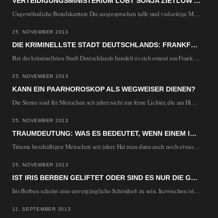
VERTEIDIGUNGSMINISTERIUM LOBT SONJA ZIETLOW ALS PILOTIN
Ungewöhnliche Berufskarriere Die ausgesprochen taffe und vielseitige Moderatorin und Produzentin Sonja Zietlow hat nicht nur…
25. NOVEMBER 2013
DIE KRIMINELLSTE STADT DEUTSCHLANDS: FRANKFURT AM MAIN
Bei der kriminellsten Stadt Deutschlands handelt es sich erneut um Frankfurt am Main. Die Mainmetropole…
25. NOVEMBER 2013
KANN EIN PAARHOROSKOP ALS WEGWEISER DIENEN?
Die Sterne sind für Menschen seit jeher nicht nur ferne Lichter, die am Himmel strahlen,…
25. NOVEMBER 2013
TRAUMDEUTUNG: WAS ES BEDEUTET, WENN EINEM IM TRAUM DIE ZÄHNE AUSFALLEN
Träume beschäftigen Menschen seit jeher. Hat man dann auch noch etwas Unangenehmes geträumt, ist das…
25. NOVEMBER 2013
IST IRIS BERBEN GELIFTET ODER SIND ES NUR DIE GUTEN GENE?
Iris Berben scheint eine unvergängliche Schönheit zu sein. Inzwischen ist Iris Berben schon 63 Jahre…
11. SEPTEMBER 2013