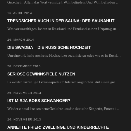
Gutschein. Allein das Wort vermittelt Wohlbefinden. Und Wohlbefinden wünscht sich jedermann. Mit einem Gutschein verschenken…
16. APRIL 2014
TRENDSICHER AUCH IN DER SAUNA: DER SAUNAHUT
Was vor unzähligen Jahren in Russland und Finnland seinen Ursprung suchte, findet sich mehr denn…
26. MARCH 2014
DIE SWADBA – DIE RUSSISCHE HOCHZEIT
Um eine originale russische Hochzeit zu organisieren oder, wie es in Russland genannt wird, eine…
28. DECEMBER 2013
SERIÖSE GEWINNSPIELE NUTZEN
Es werden unzählige Gewinnspiele im Internet angeboten. Auf einen großen oder wenigsten kleinen Gewinn hofft…
26. NOVEMBER 2013
IST MIRJA BOES SCHWANGER?
Wieder einmal kreisen neue Gerüchte um die deutsche Sängerin, Entertainerin und Schauspielerin Mija Boes. Man…
26. NOVEMBER 2013
ANNETTE FRIER: ZWILLINGE UND KINDERRECHTE