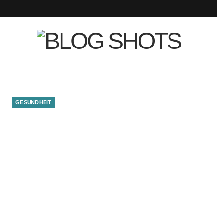
F
T
I
a
w
n
c
i
s
e
t
t
b
t
a
GESUNDHEIT
o
e
g
o
r
r
k
a
m