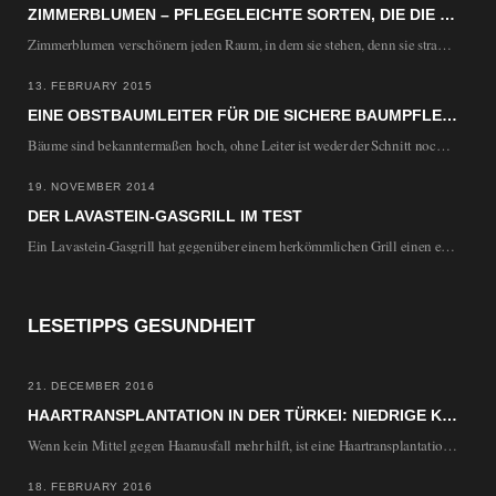
ZIMMERBLUMEN – PFLEGELEICHTE SORTEN, DIE DIE WOHNUNG VERSCHÖNERN
Zimmerblumen verschönern jeden Raum, in dem sie stehen, denn sie strahlen Lebendigkeit und Freude aus.…
13. FEBRUARY 2015
EINE OBSTBAUMLEITER FÜR DIE SICHERE BAUMPFLEGE
Bäume sind bekanntermaßen hoch, ohne Leiter ist weder der Schnitt noch die Ernte möglich. Herkömmliche…
19. NOVEMBER 2014
DER LAVASTEIN-GASGRILL IM TEST
Ein Lavastein-Gasgrill hat gegenüber einem herkömmlichen Grill einen entscheidenden Vorteil. Die Lavasteine speichern die Wärme…
LESETIPPS GESUNDHEIT
21. DECEMBER 2016
HAARTRANSPLANTATION IN DER TÜRKEI: NIEDRIGE KOSTEN UND MODERNE METHODEN
Wenn kein Mittel gegen Haarausfall mehr hilft, ist eine Haartransplantation die letzte Möglichkeit, wieder volles…
18. FEBRUARY 2016