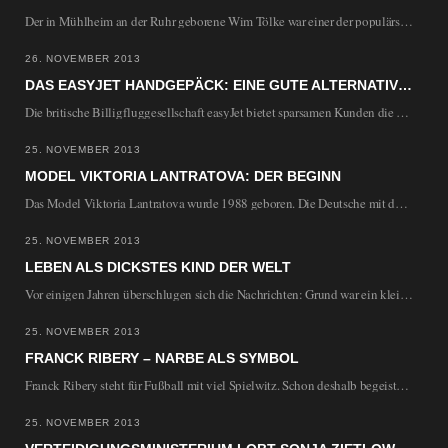
Der in Mühlheim an der Ruhr geborene Wim Tölke war einer der populärsten Showmaster der…
26. NOVEMBER 2013
DAS EASYJET HANDGEPÄCK: EINE GUTE ALTERNATIVE?
Die britische Billigfluggesellschaft easyJet bietet sparsamen Kunden die Möglichkeit, kostenlos ein Handgepäckstück mitzunehmen, sofern die…
25. NOVEMBER 2013
MODEL VIKTORIA LANTRATOVA: DER BEGINN
Das Model Viktoria Lantratova wurde 1988 geboren. Die Deutsche mit den russischen Wurzeln stammt ursprünglich…
25. NOVEMBER 2013
LEBEN ALS DICKSTES KIND DER WELT
Vor einigen Jahren überschlugen sich die Nachrichten: Grund war ein kleines Mädchen, das in den…
25. NOVEMBER 2013
FRANCK RIBERY – NARBE ALS SYMBOL
Franck Ribery steht für Fußball mit viel Spielwitz. Schon deshalb begeistert er zahlreiche Fans und…
25. NOVEMBER 2013