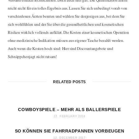
Verband einfach recherchieren. Doch auch hier gilt: Die Qualifikation allein
reicht nicht für ein tolles Ergebnis aus. Lassen Sie sich unbedingt vorab von
verschiedenen Ärzten beraten und wählen Sie denjenigen aus, bei dem Sie
sich wohlfühlen und der Sie über die gesundheitlichen und kosmetischen
Risiken wirklich vollends aufklärt. Die Kosten einer kosmetischen Operation
ohne medizinische Indikation müssen aus eigener Tasche bezahlt werden.
Auch wenn die Kosten hoch sind: Hier sind Discountangebote und
Schnäppchenjagt nicht ratsam!
RELATED POSTS
COWBOYSPIELE – MEHR ALS BALLERSPIELE
22. FEBRUARY 2018
SO KÖNNEN SIE FAHRRADPANNEN VORBEUGEN
12. DECEMBER 2017