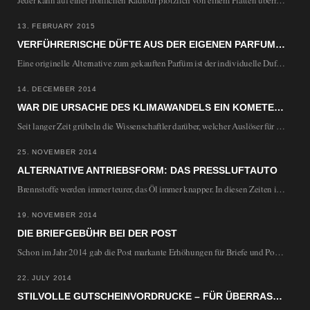
Jeder kann auf einer fröhlichen Radtour plötzlich von einem Platten überrascht werden. Damit die Tour…
13. FEBRUARY 2015
VERFÜHRERISCHE DÜFTE AUS DER EIGENEN PARFUM-KÜCHE: PARFUMHERSTELLUNG ZUHAUSE
Eine originelle Alternative zum gekauften Parfüm ist der individuelle Duft aus der eigenen Küche. Nach…
14. DECEMBER 2014
WAR DIE URSACHE DES KLIMAWANDELS EIN KOMETENEINSCHLAG?
Seit langer Zeit grübeln die Wissenschaftler darüber, welcher Auslöser für den dramatischen Klimawandel vor 13.000…
25. NOVEMBER 2014
ALTERNATIVE ANTRIEBSFORM: DAS PRESSLUFTAUTO
Brennstoffe werden immer teurer, das Öl immer knapper. In diesen Zeiten ist es wichtig alternative…
19. NOVEMBER 2014
DIE BRIEFGEBÜHR BEI DER POST
Schon im Jahr 2014 gab die Post markante Erhöhungen für Briefe und Porto bekannt. Auch…
22. JULY 2014
STILVOLLE GUTSCHEINVORDRUCKE – FÜR ÜBERRASCHUNGEN ALLER ART