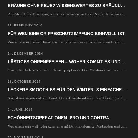
BRÄUNE OHNE REUE? WISSENSWERTES ZU BRÄUNUNGSTABLETTEN
Am Abend eine Bräunungskapsel einnehmen und über Nacht die gewünschte Urlaubsbräune erreichen, ist natürlich ein…
18. FEBRUARY 2016
FÜR WEN EINE GRIPPESCHUTZIMPFUNG SINNVOLL IST
Zunächst muss beim Thema Grippe zwischen zwei verschiedenen Erkrankungen unterschieden werden. Sowohl die harmlosere Erkältung…
14. DECEMBER 2014
LÄSTIGES OHRENPFEIFEN – WOHER KOMMT ES UND WIE WIRD MAN ES WIEDER LOS?
Ganz plötzlich passiert es und dann piept es im Ohr. Meistens dann, wenn man es…
13. OCTOBER 2014
LECKERE SMOOTHIES FÜR DEN WINTER: 3 EINFACHE REZEPTE
Smoothies liegen voll im Trend. Die Vitaminbomben auf der Basis von Früchten, Gemüse und Kräutern…
24. JUNE 2014
SCHÖNHEITSOPERATIONEN: PRO UND CONTRA
Wer schön sein will…der kann es sein! Dank modernster Methoden und umfassender Aufklärung durch die…
25. NOVEMBER 2013