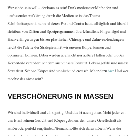
Wer schön sein will…der kann es sein! Dank modernster Methoden und
umfassender Aufklärung durch die Medien so ist das Thema
Schönheitsoperationen und deren Pro und Contra heute alltäglich und überall
sichtbar: von Diäten und Sportprogrammen über künstliche Fingernägel und
Haarverlängerungen bis zur plastischen Chirurgie und Zahnverblendungen
reicht die Palette der Strategien, mit wir unseren Körper formen und
optimieren können. Dabei werden aber nicht nur äußere Hüllen oder bloßes
Körperteile verändert, sondern auch unsere Identität, Lebensgefühl und unsere
Sexualität. Schöne Körper sind sinnlich und erotisch. Mehr dazu
hier
. Und wer
möchte das nicht sein?
VERSCHÖNERUNG IN MASSEN
Wir sind individuell und einzigartig. Und das ist auch gut so. Nicht jeder von
uns ist mit einem Gesicht und Körper geboren, den unsere Gesellschaft als
schön oder perfekt empfindet. Niemand sollte sich daran stören. Wenn der
Leidensdruck und die Sehnsucht nach Veränderung jedoch zu groß werden ist