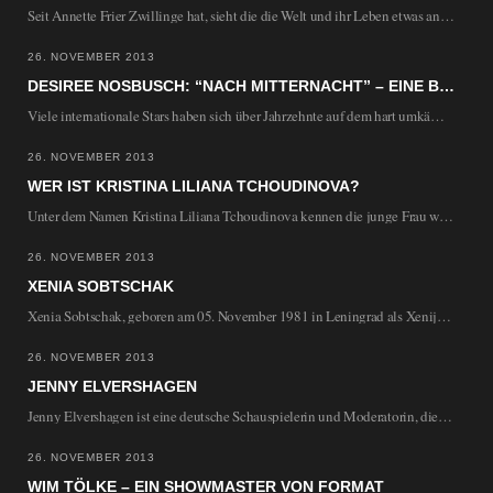
Seit Annette Frier Zwillinge hat, sieht die die Welt und ihr Leben etwas anders, eine…
26. NOVEMBER 2013
DESIREE NOSBUSCH: “NACH MITTERNACHT” – EINE BLEIBENDE ERINNERUNG
Viele internationale Stars haben sich über Jahrzehnte auf dem hart umkämpften Filmmarkt gehalten und sind…
26. NOVEMBER 2013
WER IST KRISTINA LILIANA TCHOUDINOVA?
Unter dem Namen Kristina Liliana Tchoudinova kennen die junge Frau wohl allenfalls gute, alte Freunde.…
26. NOVEMBER 2013
XENIA SOBTSCHAK
Xenia Sobtschak, geboren am 05. November 1981 in Leningrad als Xenija Anatoljewna Sobtschak, ist die…
26. NOVEMBER 2013
JENNY ELVERSHAGEN
Jenny Elvershagen ist eine deutsche Schauspielerin und Moderatorin, die auch immer wieder durch ihr Privatleben…
26. NOVEMBER 2013
WIM TÖLKE – EIN SHOWMASTER VON FORMAT