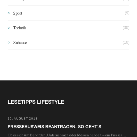
Sport
(9)
Technik
(30)
Zuhause
(10)
LESETIPPS LIFESTYLE
15. AUGUST 2018
PRESSEAUSWEIS BEANTRAGEN: SO GEHT’S
Ob es sich um Behörden, Unternehmen oder Messen handelt – ein Presseausweis kann sowohl den…