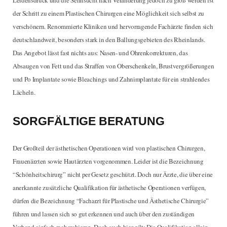
der Schritt zu einem Plastischen Chirurgen eine Möglichkeit sich selbst zu
verschönern. Renommierte Kliniken und hervorragende Fachärzte finden sich
deutschlandweit, besonders stark in den Ballungsgebieten des Rheinlands.
Das Angebot lässt fast nichts aus: Nasen- und Ohrenkorrekturen, das
Absaugen von Fett und das Straffen von Oberschenkeln, Brustvergrößerungen
und Po Implantate sowie Bleachings und Zahnimplantate für ein strahlendes
Lächeln.
SORGFÄLTIGE BERATUNG
Der Großteil der ästhetischen Operationen wird von plastischen Chirurgen,
Frauenärzten sowie Hautärzten vorgenommen. Leider ist die Bezeichnung
“Schönheitschirurg” nicht per Gesetz geschützt. Doch nur Ärzte, die über eine
anerkannte zusätzliche Qualifikation für ästhetische Operationen verfügen,
dürfen die Bezeichnung “Facharzt für Plastische und Ästhetische Chirurgie”
führen und lassen sich so gut erkennen und auch über den zuständigen