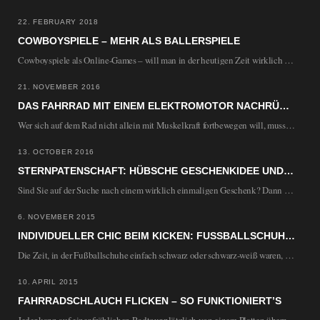
22. FEBRUARY 2018
COWBOYSPIELE – MEHR ALS BALLERSPIELE
Cowboyspiele als Online-Games – will man in der heutigen Zeit wirklich alternde Helden mit großen…
21. NOVEMBER 2016
DAS FAHRRAD MIT EINEM ELEKTROMOTOR NACHRÜSTEN
Wer sich auf dem Rad nicht allein mit Muskelkraft fortbewegen will, muss nicht unbedingt ein…
13. OCTOBER 2016
STERNPATENSCHAFT: HÜBSCHE GESCHENKIDEE UND SPENDE FÜR DIE WISSENSCHAFT
Sind Sie auf der Suche nach einem wirklich einmaligen Geschenk? Dann könnte eine Sternpatenschaft die…
6. NOVEMBER 2015
INDIVIDUELLER CHIC BEIM KICKEN: FUSSBALLSCHUHE SELBST DESIGNEN
Die Zeit, in der Fußballschuhe einfach schwarz oder schwarz-weiß waren, ist lange vorbei. Heute sind…
10. APRIL 2015
FAHRRADSCHLAUCH FLICKEN – SO FUNKTIONIERT’S