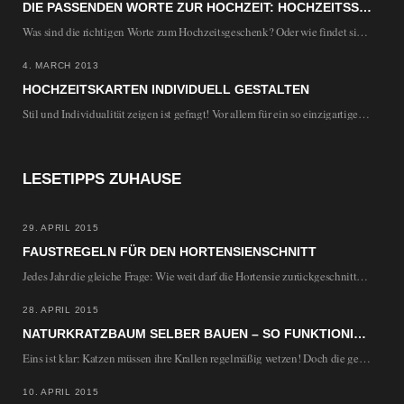
DIE PASSENDEN WORTE ZUR HOCHZEIT: HOCHZEITSSPRUCH UND HOCHZEITSGEDICHT
Was sind die richtigen Worte zum Hochzeitsgeschenk? Oder wie findet sich ein eine gute Vorlage…
4. MARCH 2013
HOCHZEITSKARTEN INDIVIDUELL GESTALTEN
Stil und Individualität zeigen ist gefragt! Vor allem für ein so einzigartiges und unvergessliches Ereignis…
LESETIPPS ZUHAUSE
29. APRIL 2015
FAUSTREGELN FÜR DEN HORTENSIENSCHNITT
Jedes Jahr die gleiche Frage: Wie weit darf die Hortensie zurückgeschnitten werden, wenn im Folgejahr…
28. APRIL 2015
NATURKRATZBAUM SELBER BAUEN – SO FUNKTIONIERT’S
Eins ist klar: Katzen müssen ihre Krallen regelmäßig wetzen! Doch die gekauften Kratzbäume aus Plüsch…
10. APRIL 2015