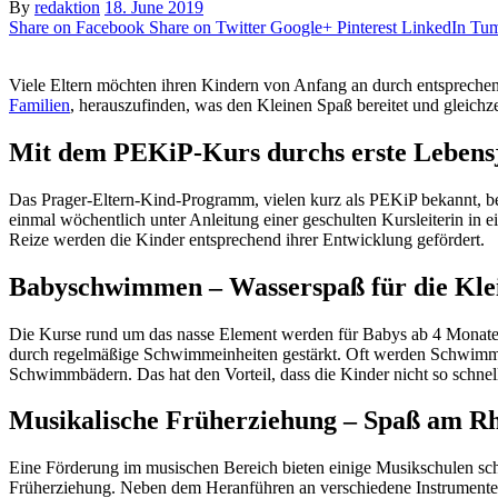
By
redaktion
18. June 2019
Share on Facebook
Share on Twitter
Google+
Pinterest
LinkedIn
Tum
Viele Eltern möchten ihren Kindern von Anfang an durch entsprechen
Familien
, herauszufinden, was den Kleinen Spaß bereitet und gleichzei
Mit dem PEKiP-Kurs durchs erste Lebens
Das Prager-Eltern-Kind-Programm, vielen kurz als PEKiP bekannt, beg
einmal wöchentlich unter Anleitung einer geschulten Kursleiterin in
Reize werden die Kinder entsprechend ihrer Entwicklung gefördert.
Babyschwimmen – Wasserspaß für die Kle
Die Kurse rund um das nasse Element werden für Babys ab 4 Monaten
durch regelmäßige Schwimmeinheiten gestärkt. Oft werden Schwimmkurs
Schwimmbädern. Das hat den Vorteil, dass die Kinder nicht so schnel
Musikalische Früherziehung – Spaß am R
Eine Förderung im musischen Bereich bieten einige Musikschulen scho
Früherziehung. Neben dem Heranführen an verschiedene Instrument