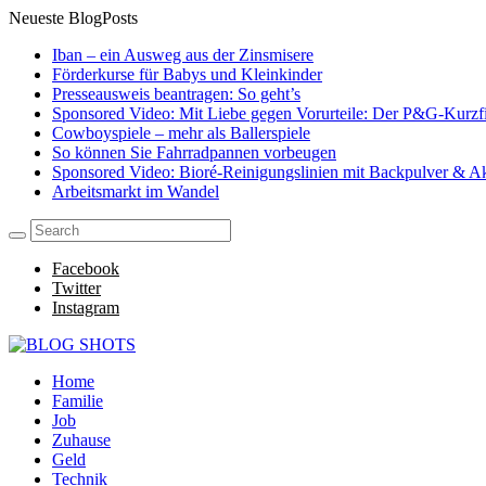
Neueste BlogPosts
Iban – ein Ausweg aus der Zinsmisere
Förderkurse für Babys und Kleinkinder
Presseausweis beantragen: So geht’s
Sponsored Video: Mit Liebe gegen Vorurteile: Der P&G-Kurzf
Cowboyspiele – mehr als Ballerspiele
So können Sie Fahrradpannen vorbeugen
Sponsored Video: Bioré-Reinigungslinien mit Backpulver & Akt
Arbeitsmarkt im Wandel
Facebook
Twitter
Instagram
Home
Familie
Job
Zuhause
Geld
Technik