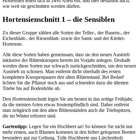
Hortensien teilen sich in zwei Arten ein, und dies bestimmt auch,
wie weit sie geschnitten werden dürfen.
Hortensienschnitt 1 – die Sensiblen
Zu dieser Gruppe zählen alle Sorten der Teller-, der Bauern-, der
Eichenblatt-, der Riesenblatt- sowie der Samt- und der Kletter-
Hortensie.
Alle diese Sorten haben gemeinsam, dass sie den neuen Austrieb
inklusive der Blütenknospen bereits im Vorjahr anlegen. Deshalb
werden diese Sorten nur schwach zurückgeschnitten, um den neuen
Austrieb zu schonen. Man entfernt dicht oberhalb des ersten
kompletten Knospenpaares den alten Blütenstand. Bei Bedarf
lichten Sie die Pflanze noch aus und schneiden dazu die ältesten
Triebe bis auf Bodenhöhe ab.
Den Hortensienschnitt legen Sie am besten in das zeitige Frühjahr,
da die meisten Arten etwas frostempfindlich sind. Daher entfernt
man zeitgleich mit den alten Blütenständen auch die Triebspitzen,
die im Winter erfroren sind.
Gartentipp:
Legen Sie ein Hochbeet an! So können Sie nicht nur
mehr ernten, auch Blumen kommen in den höher gelegenen Beeten
besonders gut zur Geltung. Tolle Hochbeete aus Lärchenholz