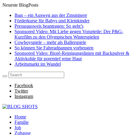
Neueste BlogPosts
Iban – ein Ausweg aus der Zinsmisere
Förderkurse für Babys und Kleinkinder
Presseausweis beantragen: So geht’s
Sponsored Video: Mit Liebe gegen Vorurteile: Der P&G-
Kurzfilm zu den Olympischen Winterspielen
Cowboyspiele – mehr als Ballerspiele
So können Sie Fahrradpannen vorbeugen
Sponsored Video: Bioré-Reinigungslinien mit Backpulver &
Aktivkohle für porentief reine Haut
Arbeitsmarkt im Wandel
Facebook
Twitter
Instagram
Home
Familie
Job
Zuhause