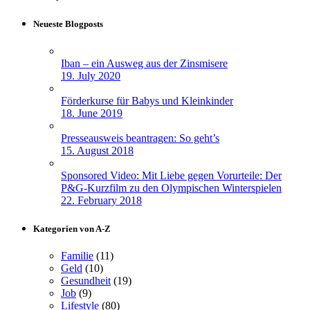
Neueste Blogposts
Iban – ein Ausweg aus der Zinsmisere
19. July 2020
Förderkurse für Babys und Kleinkinder
18. June 2019
Presseausweis beantragen: So geht’s
15. August 2018
Sponsored Video: Mit Liebe gegen Vorurteile: Der
P&G-Kurzfilm zu den Olympischen Winterspielen
22. February 2018
Kategorien von A-Z
Familie
(11)
Geld
(10)
Gesundheit
(19)
Job
(9)
Lifestyle
(80)